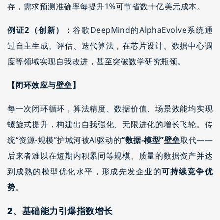
存，需求预测准确率每提升1%可节省数十亿美元成本。
例证2（创新）：
谷歌DeepMind的AlphaEvolve系统通
过自主生成、评估、迭代算法，在芯片设计、数据中心调
度等领域实现自我改进，甚至突破数学研究瓶颈。
【闭环效应与壁垒】
每一次闭环循环，算法精度、数据价值、场景效能均实现
螺旋式提升，构建出自我强化、无限进化的增长飞轮。传
统“资源-规模”护城河被AI驱动的
“数据-模型”壁垒
取代——
后来者难以在短期内积累同等规模、质量的数据资产并达
到成熟的模型优化水平，形成先发企业的
可持续竞争优
势
。
2、
基础能力引爆指数增长