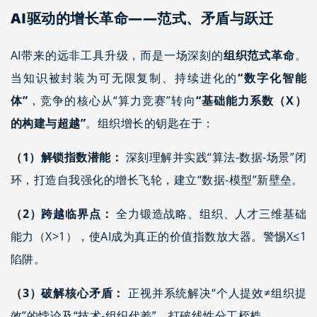
AI驱动的增长革命——范式、矛盾与跃迁
AI带来的远非工具升级，而是一场深刻的
组织范式革命
。
当知识被封装为可无限复制、持续进化的
“数字化智能
体”
，竞争的核心从“算力竞赛”转向
“基础能力系数（X）
的构建与超越”
。组织增长的钥匙在于：
（1）解锁指数潜能：
深刻理解并实践“算法-数据-场景”闭
环，打造自我强化的增长飞轮，建立“数据-模型”新壁垒。
（2）跨越临界点：
全力锻造战略、组织、人才三维基础
能力（X>1），使AI成为真正的价值指数放大器。警惕X≤1
陷阱。
（3）破解核心矛盾：
正视并系统解决“个人提效≠组织提
效”的悖论及“技术-组织代差”，打破线性分工桎梏。