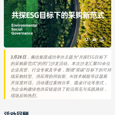
3月28日
，佩信集团成功举办主题为“共探ESG目标下
的采购新范式”的闭门沙龙活动。本次沙龙汇聚30余位
企业高管、行业专家及学者，围绕“双碳”目标下的可持
续采购转型、供应商协同创新、AI技术赋能等议题展
开深度对话。活动通过案例分享、圆桌讨论等形式，
为企业构建绿色供应链提供了前沿洞见与实践路径，
现场反响热烈。
活动回顾