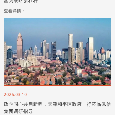
塑为战略新杠杆
查看详情
2026.03.10
政企同心共启新程，天津和平区政府一行莅临佩信
集团调研指导