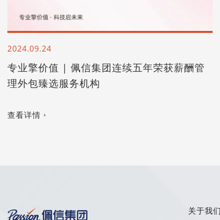
2024.09.24
专业擎价值 | 佩信集团连续五年荣获薪酬管
理外包臻选服务机构
查看详情
关于我