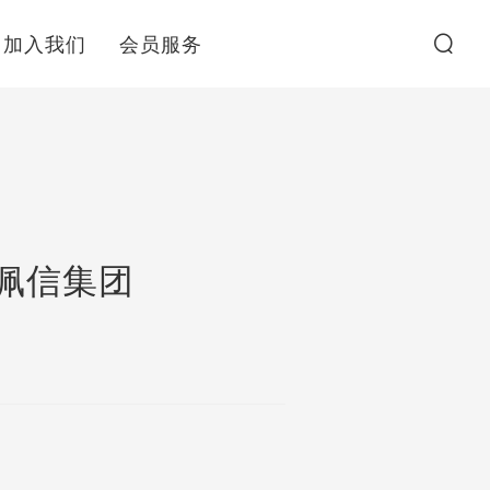
加入我们
会员服务
佩信集团