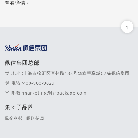
查看详情
佩信集团总部
地址：
上海市徐汇区宜州路188号华鑫慧享城C7栋佩信集团
电话：
400-900-9029
邮箱：
marketing@hrpackage.com
集团子品牌
佩企科技
佩琪信息