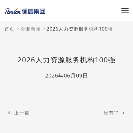
首页
企业新闻
2026人力资源服务机构100强
2026人力资源服务机构100强
2026年06月09日
上一篇
没有了