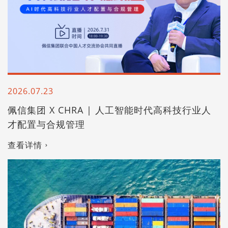
2026.07.23
佩信集团 X CHRA | 人工智能时代高科技行业人
才配置与合规管理
查看详情