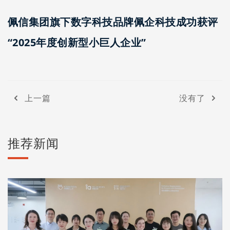
佩信集团旗下数字科技品牌佩企科技成功获评
“2025年度创新型小巨人企业”
上一篇
没有了
推荐新闻