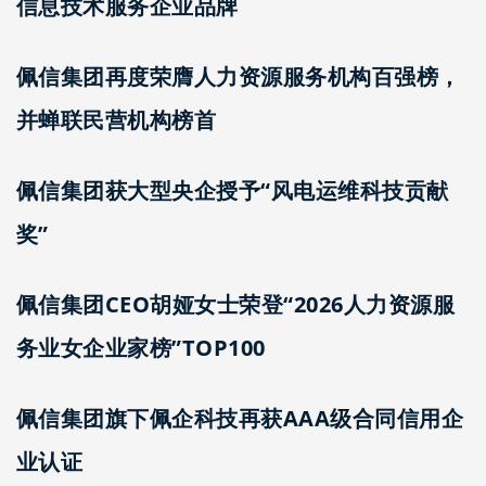
信息技术服务企业品牌
佩信集团再度荣膺人力资源服务机构百强榜，
并蝉联民营机构榜首
佩信集团获大型央企授予“风电运维科技贡献
奖”
佩信集团CEO胡娅女士荣登“2026人力资源服
务业女企业家榜”TOP100
佩信集团旗下佩企科技再获AAA级合同信用企
业认证