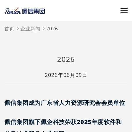
首页
企业新闻
2026
2026
2026年06月09日
佩信集团成为广东省人力资源研究会会员单位
佩信集团旗下佩企科技荣获2025年度软件和