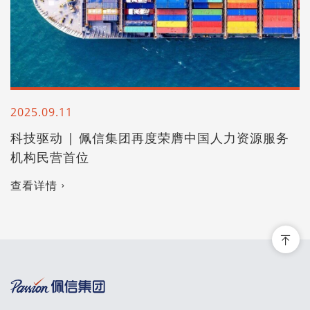
2025.09.11
科技驱动 | 佩信集团再度荣膺中国人力资源服务
机构民营首位
查看详情