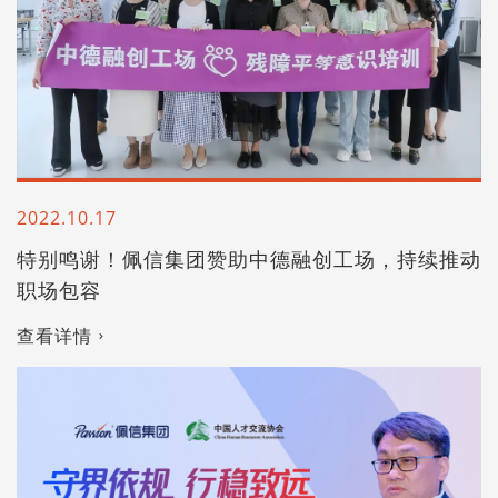
2022.10.17
特别鸣谢！佩信集团赞助中德融创工场，持续推动
职场包容
查看详情