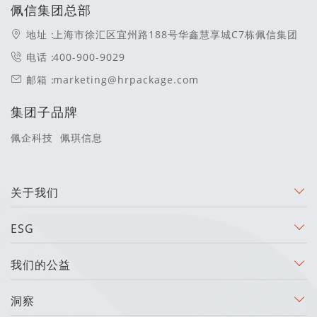
佩信集团总部
地址：
上海市徐汇区宜州路188号华鑫慧享城C7栋佩信集团
电话：
400-900-9029
邮箱：
marketing@hrpackage.com
集团子品牌
佩企科技
佩琪信息
关于我们
ESG
我们的公益
洞察